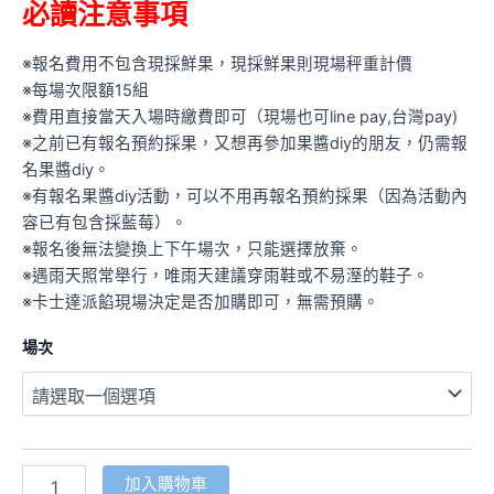
必讀注意事項
※報名費用不包含現採鮮果，現採鮮果則現場秤重計價
※每場次限額15組
※費用直接當天入場時繳費即可（現場也可line pay,台灣pay)
※之前已有報名預約採果，又想再參加果醬diy的朋友，仍需報
名果醬diy。
※有報名果醬diy活動，可以不用再報名預約採果（因為活動內
容已有包含採藍莓）。
※報名後無法變換上下午場次，只能選擇放棄。
※遇雨天照常舉行，唯雨天建議穿雨鞋或不易溼的鞋子。
※卡士達派餡現場決定是否加購即可，無需預購。
場次
【呼
加入購物車