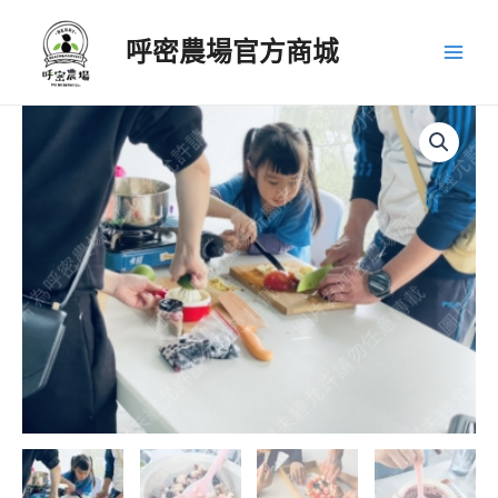
跳
至
呼密農場官方商城
主
Main
要
Men
內
容