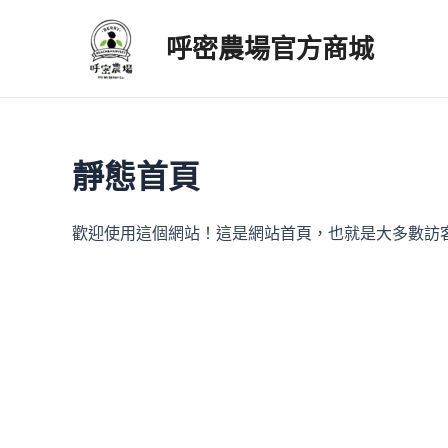
跳
至
呼密農場官方商城
主
要
內
容
靜態首頁
歡迎使用這個網站！這是網站首頁，也就是大多數訪